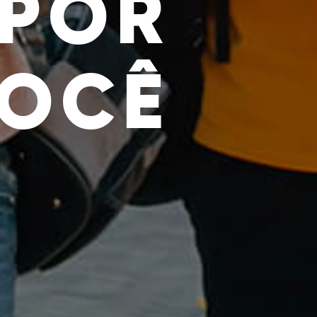
 POR
OCÊ